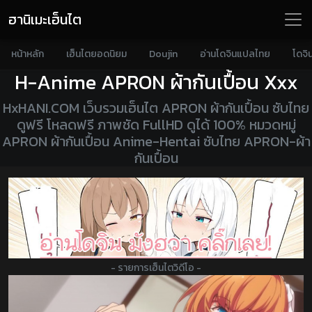
ฮานิเมะเฮ็นไต
หน้าหลัก
เฮ็นไตยอดนิยม
Doujin
อ่านโดจินแปลไทย
โดจิ
H-Anime APRON ผ้ากันเปื้อน
Xxx
HxHANI.COM เว็บรวมเฮ็นไต APRON ผ้ากันเปื้อน ซับไทย
ดูฟรี โหลดฟรี ภาพชัด FullHD ดูได้ 100% หมวดหมู่
APRON ผ้ากันเปื้อน Anime-Hentai ซับไทย APRON-ผ้า
กันเปื้อน
- รายการเฮ็นไตวิดีโอ -