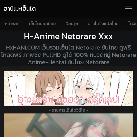
ฮานิเมะเฮ็นไต
หน้าหลัก
เฮ็นไตยอดนิยม
Doujin
อ่านโดจินแปลไทย
โดจิ
H-Anime Netorare
Xxx
HxHANI.COM เว็บรวมเฮ็นไต Netorare ซับไทย ดูฟรี
โหลดฟรี ภาพชัด FullHD ดูได้ 100% หมวดหมู่ Netorare
Anime-Hentai ซับไทย Netorare
- รายการเฮ็นไตวิดีโอ -