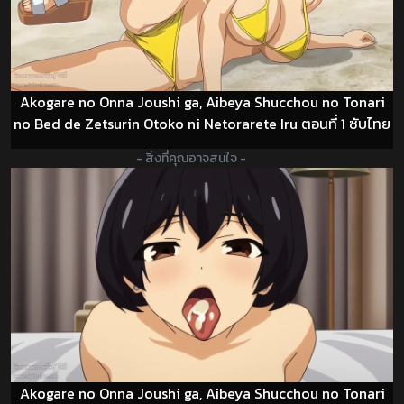
Akogare no Onna Joushi ga, Aibeya Shucchou no Tonari
no Bed de Zetsurin Otoko ni Netorarete Iru ตอนที่ 1 ซับไทย
- สิ่งที่คุณอาจสนใจ -
Akogare no Onna Joushi ga, Aibeya Shucchou no Tonari