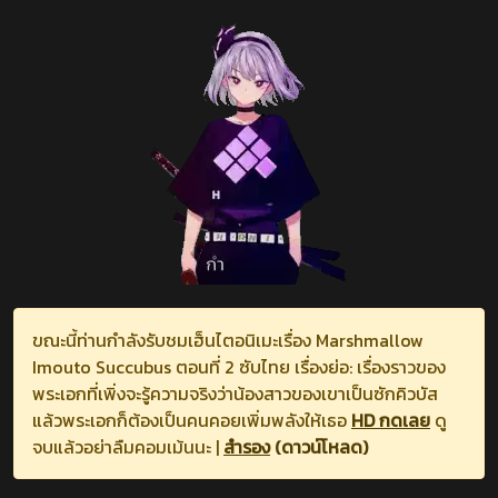
ขณะนี้ท่านกำลังรับชมเฮ็นไตอนิเมะเรื่อง Marshmallow
Imouto Succubus ตอนที่ 2 ซับไทย เรื่องย่อ: เรื่องราวของ
พระเอกที่เพิ่งจะรู้ความจริงว่าน้องสาวของเขาเป็นซักคิวบัส
แล้วพระเอกก็ต้องเป็นคนคอยเพิ่มพลังให้เธอ
HD กดเลย
ดู
จบแล้วอย่าลืมคอมเม้นนะ |
สำรอง
(ดาวน์โหลด)