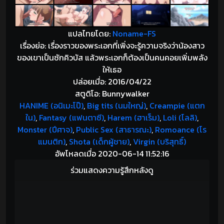
แปลไทยโดย:
Noname-FS
เรื่องย่อ: เรื่องราวของพระเอกที่เพิ่งจะรู้ความจริงว่าน้องสาว
ของเขาเป็นซักคิวบัส แล้วพระเอกก็ต้องเป็นคนคอยเพิ่มพลัง
ให้เธอ
ปล่อยเมื่อ: 2016/04/22
สตูดิโอ: Bunnywalker
HANIME (อนิเมะโป๊)
,
Big tits (นมใหญ่)
,
Creampie (แตก
ใน)
,
Fantasy (แฟนตาซี)
,
Harem (ฮาเร็ม)
,
Loli (โลลิ)
,
Monster (ปีศาจ)
,
Public Sex (สาธารณะ)
,
Romoance (โร
แมนติก)
,
Shota (เด็กผู้ชาย)
,
Virgin (บริสุทธิ์)
อัพโหลดเมื่อ 2020-06-14 11:52:16
ร่วมแสดงความรู้สึกหลังดู