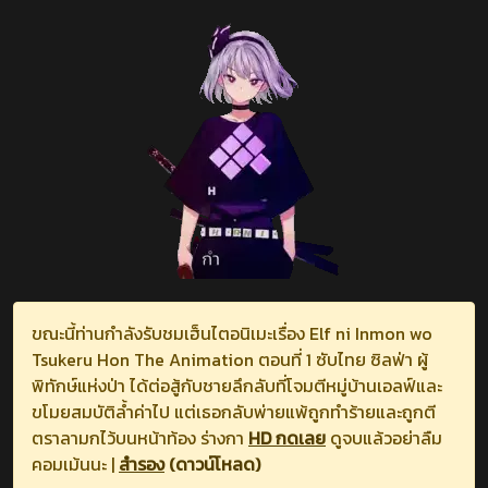
ขณะนี้ท่านกำลังรับชมเฮ็นไตอนิเมะเรื่อง Elf ni Inmon wo
Tsukeru Hon The Animation ตอนที่ 1 ซับไทย ซิลฟ่า ผู้
พิทักษ์แห่งป่า ได้ต่อสู้กับชายลึกลับที่โจมตีหมู่บ้านเอลฟ์และ
ขโมยสมบัติล้ำค่าไป แต่เธอกลับพ่ายแพ้ถูกทำร้ายและถูกตี
ตราลามกไว้บนหน้าท้อง ร่างกา
HD กดเลย
ดูจบแล้วอย่าลืม
คอมเม้นนะ |
สำรอง
(ดาวน์โหลด)