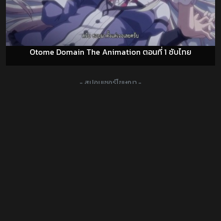
Otome Domain The Animation ตอนที่ 1 ซับไทย
- สปอนเซอร์โฆษณา -
DOUJIN โดจิน มังงะโป๊ การ์ตูนXXX
Hentai ซับไทย ดู H-Anime Subthai อนิเมะ18+ Anime-Hentai
ออนไลน์ เฮ็นไตแปลไทย อนิเมะโป้ ซับไทย การ์ตูน18+ JAV-
Uncensored 3D อ่านโดจิน มังฮวา แปลไทย HentaiThai
HAnime-TH เฮ็นไท HentaiAnimeHD การ์ตูนลามกบนมือถือ
GuestyKung ผู้บุกเบิกดินแดนความหื่น
ดูแล้วชอบก็บุ๊คมาร์ค