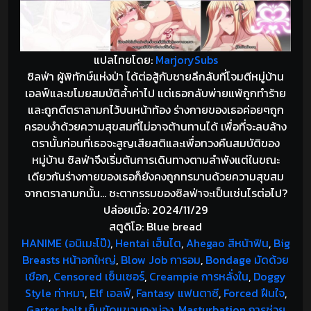
แปลไทยโดย:
MarjorySubs
ซิลฟ่า ผู้พิทักษ์แห่งป่า ได้ต่อสู้กับชายลึกลับที่โจมตีหมู่บ้าน
เอลฟ์และขโมยสมบัติล้ำค่าไป แต่เธอกลับพ่ายแพ้ถูกทำร้าย
และถูกตีตราลามกไว้บนหน้าท้อง ร่างกายของเธอค่อยๆถูก
ครอบงำด้วยความสุขสมที่ไม่อาจต้านทานได้ เพื่อที่จะลบล้าง
ตรานั้นก่อนที่เธอจะสูญเสียสติและเพื่อทวงคืนสมบัติของ
หมู่บ้าน ซิลฟ่าจึงเริ่มต้นการเดินทางตามลำพังแต่ในขณะ
เดียวกันร่างกายของเธอก็ยังคงถูกทรมานด้วยความสุขสม
จากตราลามกนั้น… ชะตากรรมของซิลฟ่าจะเป็นเช่นไรต่อไป?
ปล่อยเมื่อ: 2024/11/29
สตูดิโอ: Blue bread
HANIME (อนิเมะโป๊)
,
Hentai เฮ็นไต
,
Ahegao สีหน้าฟิน
,
Big
Breasts หน้าอกใหญ่
,
Blow Job การอม
,
Bondage มัดด้วย
เชือก
,
Censored เซ็นเซอร์
,
Creampie การหลั่งใน
,
Doggy
Style ท่าหมา
,
Elf เอลฟ์
,
Fantasy แฟนตาซี
,
Forced ฝืนใจ
,
Garter belt เข็มขัดแขวนถุงน่อง
,
Masturbation การช่วย