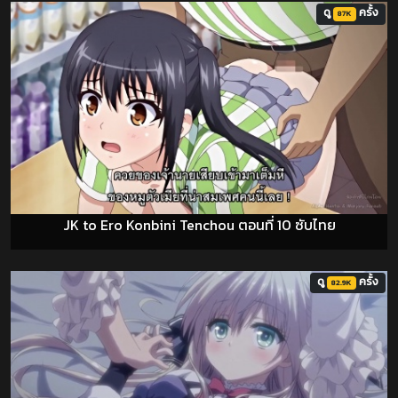
ดู
ครั้ง
87K
JK to Ero Konbini Tenchou ตอนที่ 10 ซับไทย
ดู
ครั้ง
82.9K