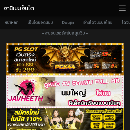
ฮานิเมะเฮ็นไต
หน้าหลัก
เฮ็นไตยอดนิยม
Doujin
อ่านโดจินแปลไทย
โดจิ
- สปอนเซอร์สนับสนุนเว็บ -