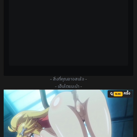
- สิ่งที่คุณอาจสนใจ -
- เฮ็นไตแนะนำ -
ดู
ครั้ง
15.9K