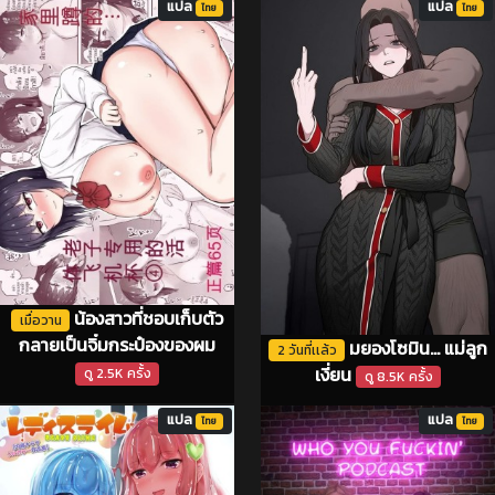
แปล
แปล
ไทย
ไทย
น้องสาวที่ชอบเก็บตัว
เมื่อวาน
กลายเป็นจิ๋มกระป๋องของผม
มยองโซมิน... แม่ลูก
2 วันที่เเล้ว
เงี่ยน
ดู 2.5K ครั้ง
ดู 8.5K ครั้ง
แปล
แปล
ไทย
ไทย