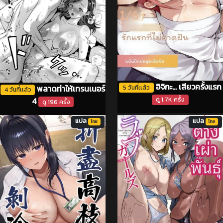
อิจิกะ... เสียวครั้งแรก
พลาดท่าให้เทรนเนอร์
5 วันที่เเล้ว
4 วันที่เเล้ว
4
ดู 1.7K ครั้ง
ดู 196 ครั้ง
แปล
แปล
ไทย
ไทย