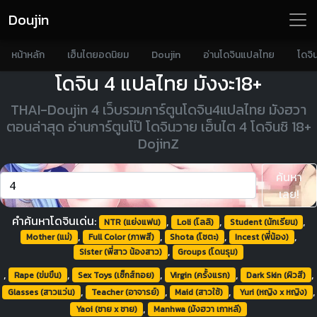
Doujin
หน้าหลัก
เฮ็นไตยอดนิยม
Doujin
อ่านโดจินแปลไทย
โดจิ
โดจิน 4 แปลไทย มังงะ18+
THAI-Doujin 4 เว็บรวมการ์ตูนโดจิน4แปลไทย มังฮวา
ตอนล่าสุด อ่านการ์ตูนโป๊ โดจินวาย เฮ็นไต 4 โดจินชิ 18+
DojinZ
ค้นหา
เลย!
คำค้นหาโดจินเด่น:
,
,
,
NTR (แย่งแฟน)
Loli (โลลิ)
Student (นักเรียน)
,
,
,
,
Mother (แม่)
Full Color (ภาพสี)
Shota (โชตะ)
Incest (พี่น้อง)
,
Sister (พี่สาว น้องสาว)
Groups (โดนรุม)
,
,
,
,
,
Rape (ข่มขืน)
Sex Toys (เซ็กส์ทอย)
Virgin (ครั้งแรก)
Dark Skin (ผิวสี)
,
,
,
,
Glasses (สาวแว่น)
Teacher (อาจารย์)
Maid (สาวใช้)
Yuri (หญิง x หญิง)
,
Yaoi (ชาย x ชาย)
Manhwa (มังฮวา เกาหลี)