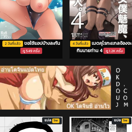
ขอใช้แอปบ้างละกัน
เมดคุโรกะเเกลจ้องจะ
2 วันที่เเล้ว
4 วันที่เเล้ว
กินนายท่าน 4
ดู 549 ครั้ง
ดู 1.2K ครั้ง
แปล
แปล
ไทย
ไทย