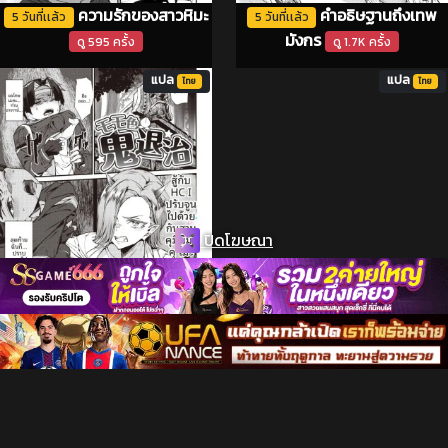
ความรักของสาวหิมะ
คำอธิษฐานถึงเทพ
5 วันที่เเล้ว
5 วันที่เเล้ว
มังกร
ดู 595 ครั้ง
ดู 1.7K ครั้ง
แปล
แปล
ไทย
ไทย
ปิดโฆษณา
บทเรียนกับแวมไพร์
6 วันที่เเล้ว
ปราบครอบครัวสาว
5 วันที่เเล้ว
4
ดู 359 ครั้ง
ยักษ์
ดู 1.4K ครั้ง
แปล
แปล
ไทย
ไทย