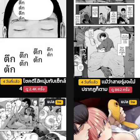
โชคดีไอ้หนุ่มกับเซ็กส์
เเม้ว่าสายรุ่งจะไม่
4 วันที่เเล้ว
4 วันที่เเล้ว
4
ปรากฏก็ตาม
ดู 2.4K ครั้ง
ดู 862 ครั้ง
แปล
แปล
ไทย
ไทย