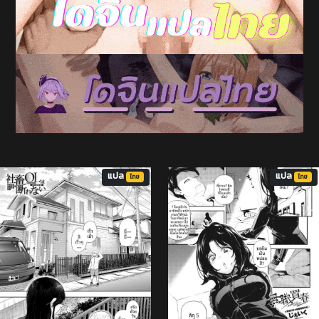
แปล
แปล
ไทย
ไทย