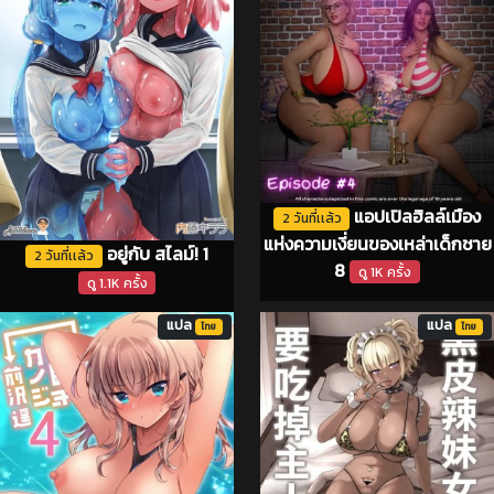
แอปเปิลฮิลล์เมือง
2 วันที่เเล้ว
แห่งความเงี่ยนของเหล่าเด็กชาย
อยู่กับ สไลม์! 1
2 วันที่เเล้ว
8
ดู 1K ครั้ง
ดู 1.1K ครั้ง
แปล
แปล
ไทย
ไทย