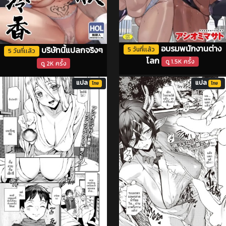
อบรมพนักงานต่าง
บริษัทนี้แปลกจริงๆ
5 วันที่เเล้ว
5 วันที่เเล้ว
โลก
ดู 1.5K ครั้ง
ดู 2K ครั้ง
แปล
แปล
ไทย
ไทย