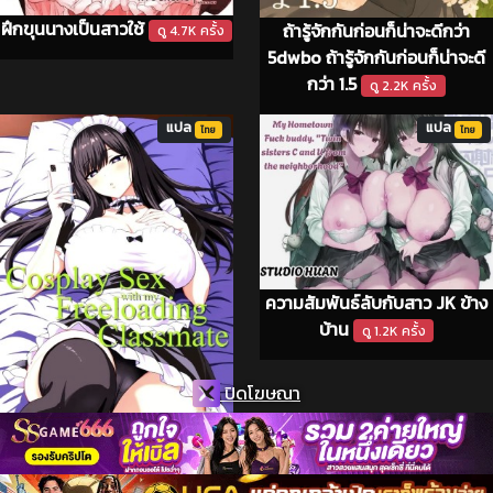
ฝึกขุนนางเป็นสาวใช้
ถ้ารู้จักกันก่อนก็น่าจะดีกว่า
ดู 4.7K ครั้ง
5dwbo ถ้ารู้จักกันก่อนก็น่าจะดี
กว่า 1.5
ดู 2.2K ครั้ง
แปล
แปล
ไทย
ไทย
ความสัมพันธ์ลับกับสาว JK ข้าง
บ้าน
ดู 1.2K ครั้ง
ปิดโฆษณา
เพื่อนร่วมชั้นขออาศัยอยู่ด้วย
ดู 1.7K ครั้ง