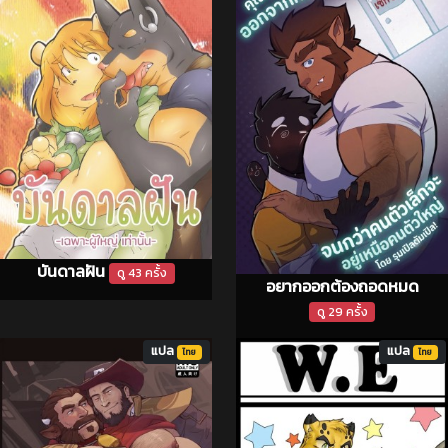
บันดาลฝัน
ดู 43 ครั้ง
อยากออกต้องถอดหมด
ดู 29 ครั้ง
แปล
แปล
ไทย
ไทย