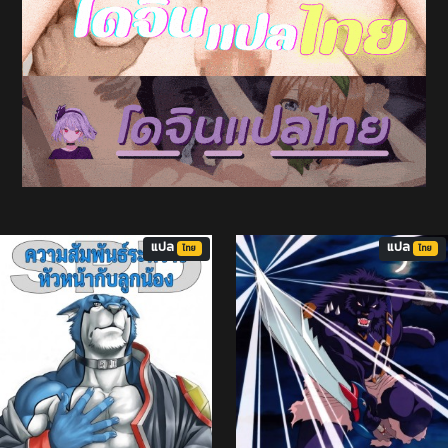
แปล
แปล
ไทย
ไทย