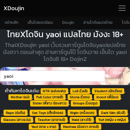
XDoujin
หน้าหลัก
เฮ็นไตยอดนิยม
Doujin
อ่านโดจินแปลไทย
โดจิ
ไทยXโดจิน yaoi แปลไทย มังงะ 18+
ThaiXDoujin yaoi เว็บรวมการ์ตูนโดจินyaoiแปลไทย
มังฮวา ตอนล่าสุด อ่านการ์ตูนโป๊ โดจินวาย เฮ็นไต yaoi
โดจินชิ 18+ DojinZ
ค้นหา
เลย!
คำค้นหาโดจินเด่น:
,
,
,
NTR (แย่งแฟน)
Loli (โลลิ)
Student (นักเรียน)
,
,
,
,
Mother (แม่)
Full Color (ภาพสี)
Shota (โชตะ)
Incest (พี่น้อง)
,
Sister (พี่สาว น้องสาว)
Groups (โดนรุม)
,
,
,
,
,
Rape (ข่มขืน)
Sex Toys (เซ็กส์ทอย)
Virgin (ครั้งแรก)
Dark Skin (ผิวสี)
,
,
,
,
Glasses (สาวแว่น)
Teacher (อาจารย์)
Maid (สาวใช้)
Yuri (หญิง x หญิง)
,
Yaoi (ชาย x ชาย)
Manhwa (มังฮวา เกาหลี)