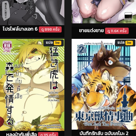
โปรไฟล์นางเอก 6
ชายแต่งชาย
ดู 898 ครั้ง
ดู 11.6K ครั้ง
แปล
แปล
ไทย
ไทย
บันทึกรักลับ ฉบับเคโมะ 2
หลงป่ากับพี่เสือ
ดู 115 ครั้ง