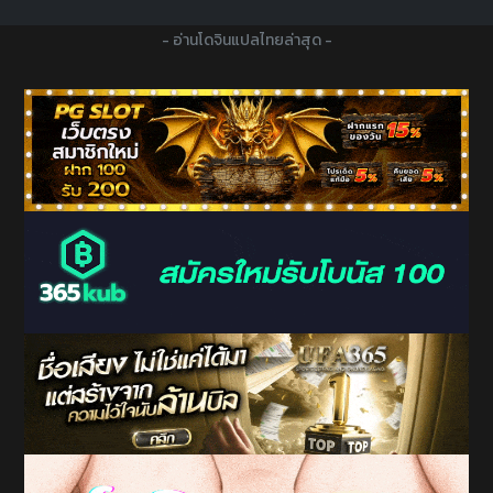
- อ่านโดจินแปลไทยล่าสุด -