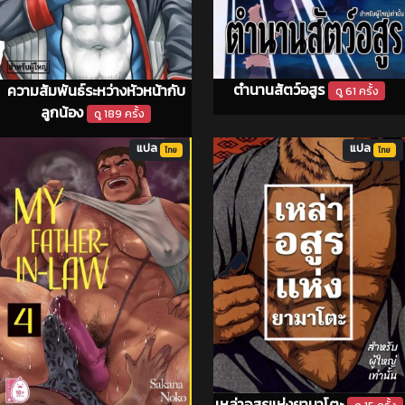
ตำนานสัตว์อสูร
ความสัมพันธ์ระหว่างหัวหน้ากับ
ดู 61 ครั้ง
ลูกน้อง
ดู 189 ครั้ง
แปล
แปล
ไทย
ไทย
เหล่าอสูรแห่งยามาโตะ