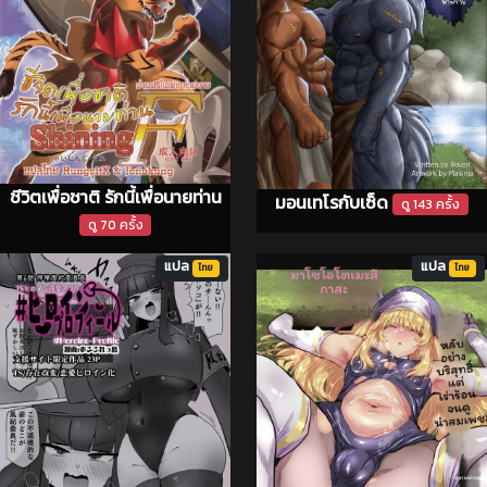
ชีวิตเพื่อชาติ รักนี้เพื่อนายท่าน
มอนเทโรกับเซ็ด
ดู 143 ครั้ง
ดู 70 ครั้ง
แปล
แปล
ไทย
ไทย