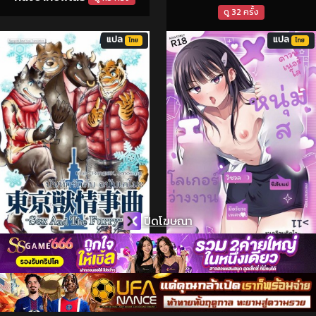
ดู 32 ครั้ง
แปล
แปล
ไทย
ไทย
ปิดโฆษณา
พนักงานออฟฟิศเกย์
บันทึกรักลับ ฉบับเคโมะ 1
ดู 4.4K ครั้ง
ดู 77 ครั้ง
แปล
แปล
ไทย
ไทย