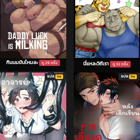
กินนมข้นไหมละ
นี่แหละวิถีเรา
ดู 29 ครั้ง
ดู 32 ครั้ง
แปล
แปล
ไทย
ไทย