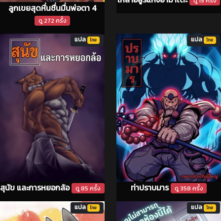
ดู 15 ครั้ง
ลูกเขยสุดหื่นชื่นมื่นพ่อตา 4
ดู 272 ครั้ง
แปล
แปล
ไทย
ไทย
สุนัข และการหยอกล้อ
ท่าปราบมาร
ดู 85 ครั้ง
ดู 358 ครั้ง
แปล
แปล
ไทย
ไทย