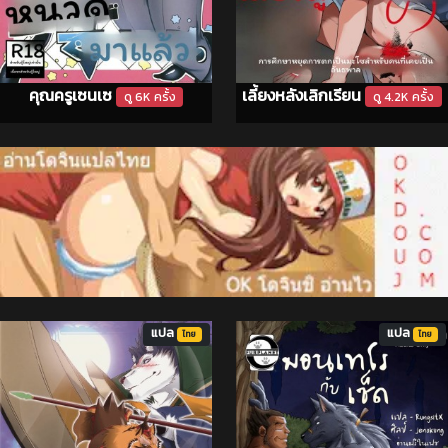
เลี้ยงหลังเลิกเรียน
คุณครูเซนเซ
ดู 4.2K ครั้ง
ดู 6K ครั้ง
แปล
แปล
ไทย
ไทย